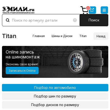
0
Поиск
Titan
Главная
Шины и Диски
Titan
Назад
Online запись
на шиномонтаж
Экономь свое время!
Записаться Online
Подбор по автомобилю
Подбор шин по размеру
Подбор дисков по размеру