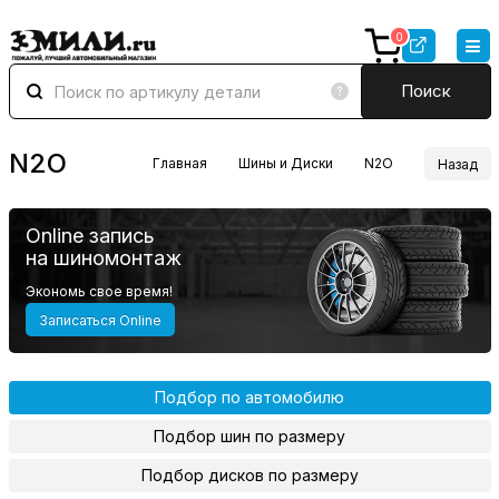
0
Поиск
N2O
Главная
Шины и Диски
N2O
Назад
Online запись
на шиномонтаж
Экономь свое время!
Записаться Online
Подбор по автомобилю
Подбор шин по размеру
Подбор дисков по размеру