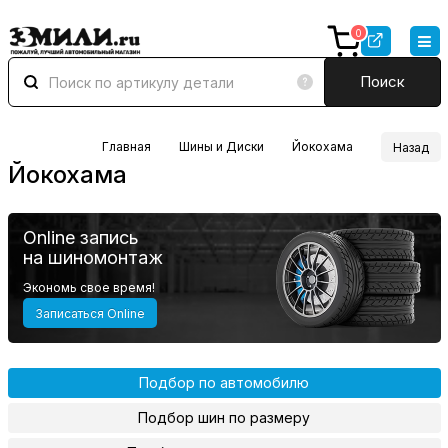
0
Поиск
Главная
Шины и Диски
Йокохама
Назад
Йокохама
Online запись
на шиномонтаж
Экономь свое время!
Записаться Online
Подбор по автомобилю
Подбор шин по размеру