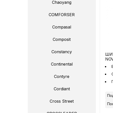
Chaoyang
COMFORSER
Compasal
Composit
Constancy
ШИН
NOV
Continental
Contyre
Cordiant
Под
Cross Street
По