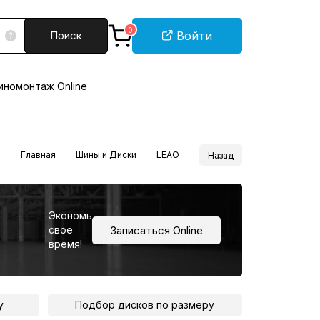
0
Поиск
Войти
номонтаж Online
Главная
Шины и Диски
LEAO
Назад
Экономь
Записаться Online
свое
время!
у
Подбор дисков по размеру