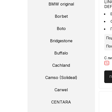
LIN
BMW original
DEF
Borbet
Boto
Под
Bridgestone
По
Buffalo
С л
Cachland
П
Camso (Solideal)
Carwel
CENTARA