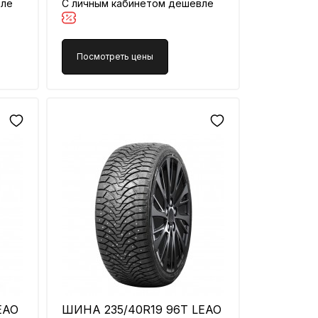
вле
С личным кабинетом дешевле
Посмотреть цены
EAO
ШИНА 235/40R19 96T LEAO