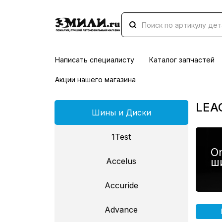
Написать специалисту
Каталог запчастей
Акции нашего магазина
LEA
Шины и Диски
1Test
On
ш
Accelus
Accuride
Advance