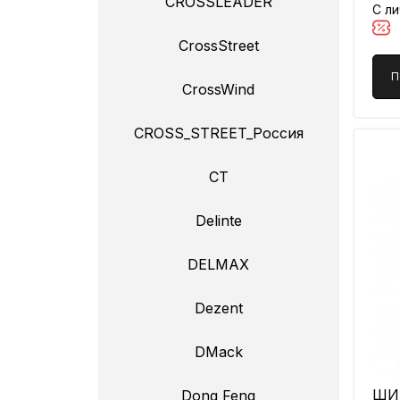
CROSSLEADER
С л
CrossStreet
П
CrossWind
CROSS_STREET_Россия
CT
Delinte
DELMAX
Dezent
DMack
ШИН
Dong Feng