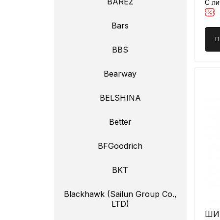
BAREZ
С л
Bars
П
BBS
Bearway
BELSHINA
Better
BFGoodrich
BKT
Blackhawk (Sailun Group Co.,
LTD)
ШИН