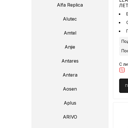
LEA
Alfa Replica
ЛЕ
Alutec
Amtel
Под
Anjie
По
Antares
С л
Antera
П
Aosen
Aplus
ARIVO