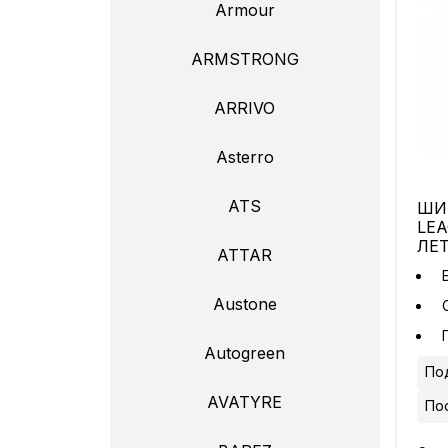
Armour
ARMSTRONG
ARRIVO
Asterro
ATS
ШИН
LEA
ЛЕ
ATTAR
Austone
Autogreen
Под
AVATYRE
По