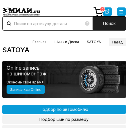
0
Поиск
Главная
Шины и Диски
SATOYA
Назад
SATOYA
Online запись
на шиномонтаж
Экономь свое время!
Записаться Online
Подбор по автомобилю
Подбор шин по размеру