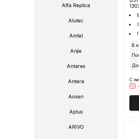
D57
Alfa Replica
13
Alutec
Amtel
В н
Anjie
По
До
Antares
С л
Antera
Aosen
Aplus
ARIVO