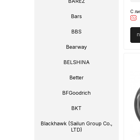
BAREZ
С л
Bars
BBS
П
Bearway
BELSHINA
Better
BFGoodrich
BKT
Blackhawk (Sailun Group Co.,
LTD)