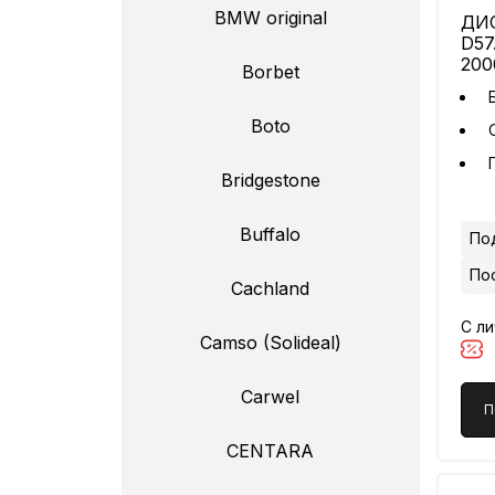
BMW original
ДИС
D57
20
Borbet
Boto
Bridgestone
Buffalo
Под
По
Cachland
С л
Camso (Solideal)
Carwel
П
CENTARA