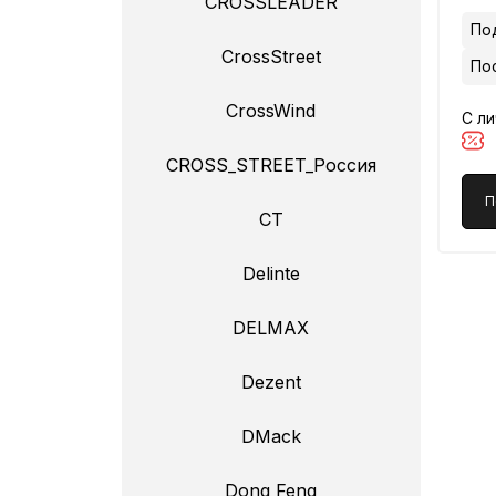
CROSSLEADER
Под
CrossStreet
По
CrossWind
С л
CROSS_STREET_Россия
П
CT
Delinte
DELMAX
Dezent
DMack
Dong Feng