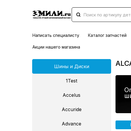
Написать специалисту
Каталог запчастей
Акции нашего магазина
ALC
Шины и Диски
1Test
On
ш
Accelus
Accuride
Advance