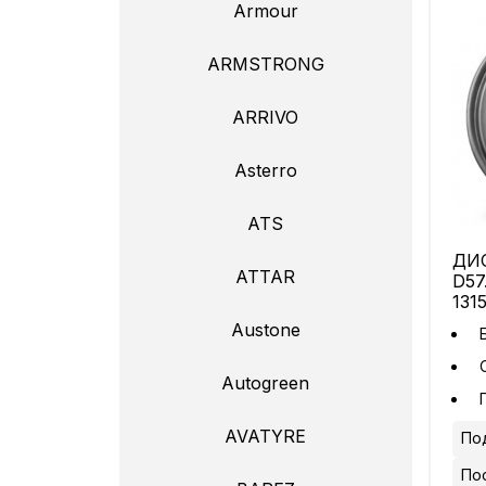
Armour
ARMSTRONG
ARRIVO
Asterro
ATS
ДИС
ATTAR
D57
131
Austone
Autogreen
AVATYRE
Под
По