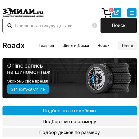
0
Поиск
Roadx
Главная
Шины и Диски
Roadx
Назад
Online запись
на шиномонтаж
Экономь свое время!
Записаться Online
Подбор по автомобилю
Подбор шин по размеру
Подбор дисков по размеру