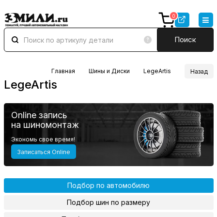
0
Поиск
Главная
Шины и Диски
LegeArtis
Назад
LegeArtis
Online запись
на шиномонтаж
Экономь свое время!
Записаться Online
Подбор по автомобилю
Подбор шин по размеру