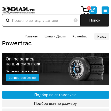
0
Поиск
Главная
Шины и Диски
Powertrac
Назад
Powertrac
Online запись
на шиномонтаж
Экономь свое время!
Записаться Online
Подбор по автомобилю
Подбор шин по размеру